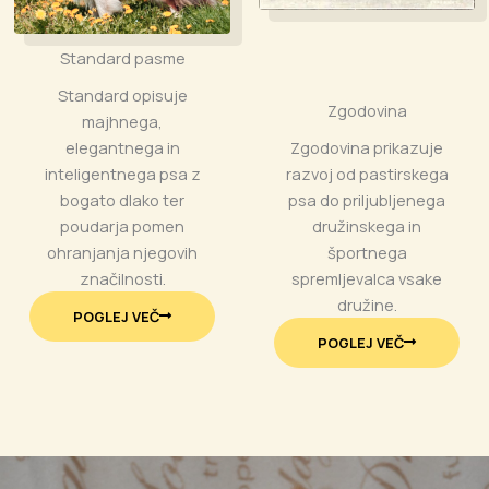
Standard pasme
Standard opisuje
Zgodovina
majhnega,
Zgodovina prikazuje
elegantnega in
razvoj od pastirskega
inteligentnega psa z
psa do priljubljenega
bogato dlako ter
družinskega in
poudarja pomen
športnega
ohranjanja njegovih
spremljevalca vsake
značilnosti.
družine.
POGLEJ VEČ
POGLEJ VEČ