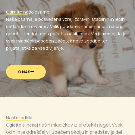
Odkrijte našo psarno
Naša psarna je posvečena vzreji zdravih, stabilnih in lepih
šetlandskih ovčarjev. Velik poudarek namenjamo značaju,
genetiki ter dobremu počutju naših psov. Verjamemo, da je
vsak mladiček poseben začetek nove zgodbe ter
prijateljstva za vse življenje.
O NAS
Naši mladički
naših mladičkov iz preteklih legel. Vsak
Oglejte si nekaj
od njih je odraščal v ljubečem okolju in predstavlja del