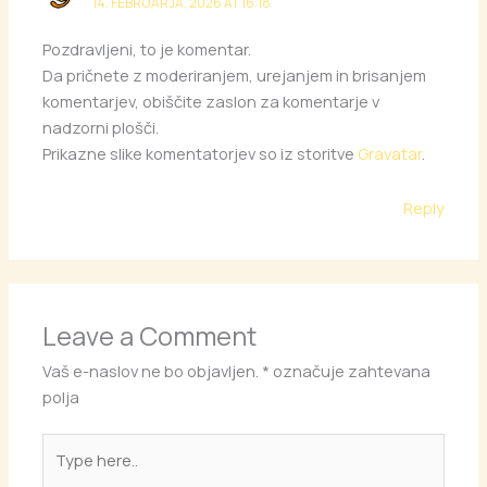
14. FEBRUARJA, 2026 AT 16:18
Pozdravljeni, to je komentar.
Da pričnete z moderiranjem, urejanjem in brisanjem
komentarjev, obiščite zaslon za komentarje v
nadzorni plošči.
Prikazne slike komentatorjev so iz storitve
Gravatar
.
Reply
Leave a Comment
Vaš e-naslov ne bo objavljen.
*
označuje zahtevana
polja
Type
here..