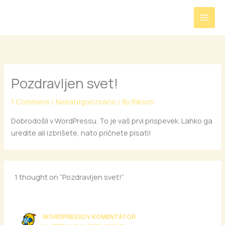
Skip
to
content
Pozdravljen svet!
1 Comment
/
Nekategorizirano
/ By
Rikson
Dobrodošli v WordPressu. To je vaš prvi prispevek. Lahko ga
uredite ali izbrišete, nato pričnete pisati!
1 thought on “Pozdravljen svet!”
WORDPRESSOV KOMENTATOR